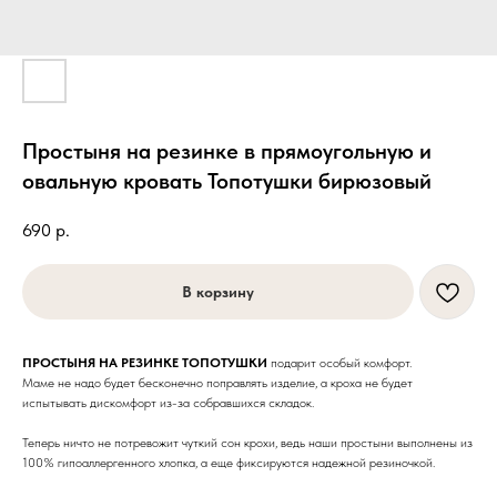
Простыня на резинке в прямоугольную и
овальную кровать Топотушки бирюзовый
690
р.
В корзину
ПРОСТЫНЯ НА РЕЗИНКЕ ТОПОТУШКИ
подарит особый комфорт.
Маме не надо будет бесконечно поправлять изделие, а кроха не будет
испытывать дискомфорт из-за собравшихся складок.
Теперь ничто не потревожит чуткий сон крохи, ведь наши простыни выполнены из
100% гипоаллергенного хлопка, а еще фиксируются надежной резиночкой.