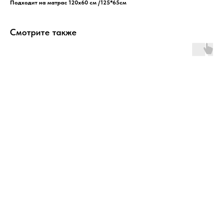
Подходит на матрас 120х60 см /125*65см
Смотрите также
ERROR:Not found category