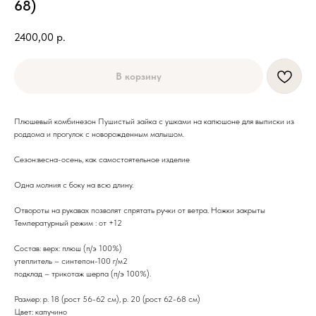
68)
2400,00
р.
В корзину
Плюшевый комбинезон Пушистый зайка с ушками на капюшоне для выписки из
роддома и прогулок с новорожденным малышом.
Сезон:весна-осень, как самостоятельное изделие
Одна молния с боку на всю длину.
Отвороты на рукавах позволят спрятать ручки от ветра. Ножки закрыты
Температурный режим : от +12
Состав: верх: плюш (п/э 100%)
утеплитель – синтепон-100 г/м2
подклад – трикотаж шерпа (п/э 100%).
Размер: р. 18 (рост 56-62 см), р. 20 (рост 62-68 см)
Цвет: капучино