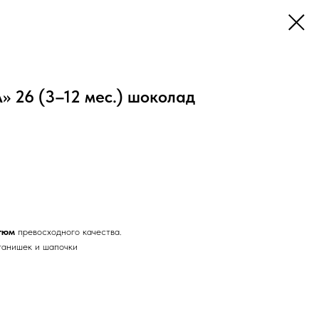
 26 (3–12 мес.) шоколад
стюм
превосходного качества.
штанишек и шапочки