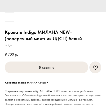
Кровать Indigo МИЛАНА NEW+
(поперечный маятник ЛДСП) белый
Indigo
9 700
р.
В корзину
Кроватка Indigo МИЛАНА NEW+
Современная кроватка Indigo МИЛАНА NEW+ сочетает стиль, удобство и
безопасность. Обновлённый дизайн боковин и защитные накладки-антигрызунки
делают её идеальным выбором для новорождённых и малышей до трёх лет.
Поперечный маятник с плавной и тихой работой помогает мягко укачивать