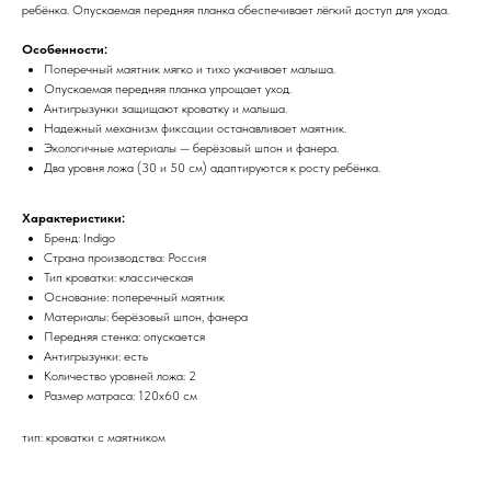
ребёнка. Опускаемая передняя планка обеспечивает лёгкий доступ для ухода.
Особенности:
Поперечный маятник мягко и тихо укачивает малыша.
Опускаемая передняя планка упрощает уход.
Антигрызунки защищают кроватку и малыша.
Надежный механизм фиксации останавливает маятник.
Экологичные материалы — берёзовый шпон и фанера.
Два уровня ложа (30 и 50 см) адаптируются к росту ребёнка.
Характеристики:
Бренд: Indigo
Страна производства: Россия
Тип кроватки: классическая
Основание: поперечный маятник
Материалы: берёзовый шпон, фанера
Передняя стенка: опускается
Антигрызунки: есть
Количество уровней ложа: 2
Размер матраса: 120х60 см
тип: кроватки с маятником