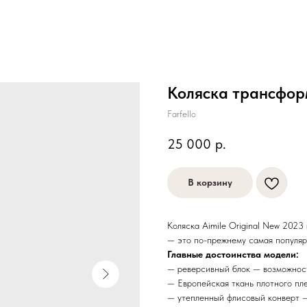
Коляска трансформ
Farfello
25 000
р.
В корзину
Коляска Aimile Original New 2023 
— это по-прежнему самая популярн
Главные достоинства модели:
— реверсивный блок — возможност
— Европейская ткань плотного пл
— утепленный флисовый конверт —