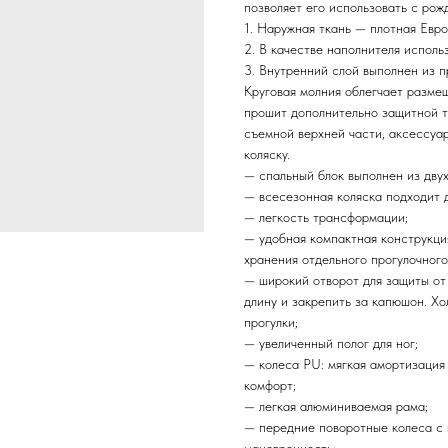
позволяет его использовать с рожд
1. Наружная ткань — плотная Евро
2. В качестве наполнителя испол
3. Внутренний слой выполнен из п
Круговая молния облегчает разме
прошит дополнительно защитной т
съемной верхней части, аксессуар
коляску.
— спальный блок выполнен из двух
— всесезонная коляска подходит д
— легкость трансформации;
— удобная компактная конструкци
хранения отдельного прогулочного
— широкий отворот для защиты от
длину и закрепить за капюшон. Хо
прогулки;
— увеличенный полог для ног;
— колеса PU: мягкая амортизация
комфорт;
— легкая алюминиваемая рама;
— передние поворотные колеса с 