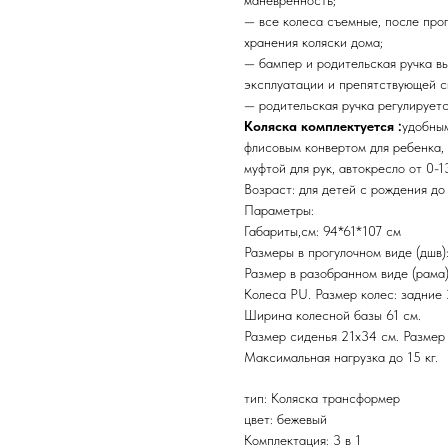
маневренность;
— все колеса съемные, после прог
хранения коляски дома;
— бампер и родительская ручка в
эксплуатации и препятствующей с
— родительская ручка регулируется
Коляска комплектуется :
удобны
флисовым конвертом для ребенка,
муфтой для рук, автокресло от 0-1
Возраст: для детей с рождения до 
Параметры:
Габариты,см: 94*61*107 см
Размеры в прогулочном виде (дшв):
Размер в разобранном виде (рама)
Колеса PU. Размер колес: задние 
Ширина колесной базы 61 см.
Размер сиденья 21х34 см. Размер
Максимальная нагрузка до 15 кг.
тип: Коляска трансформер
цвет: бежевый
Комплектация: 3 в 1