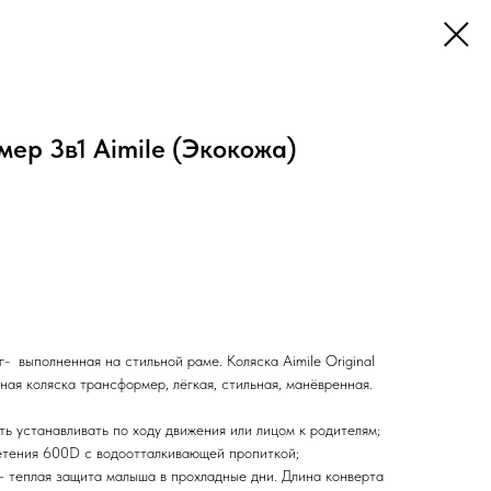
ер 3в1 Aimile (Экокожа)
г- выполненная на стильной раме. Коляска Aimile Original
ая коляска трансформер, лёгкая, стильная, манёвренная.
ь устанавливать по ходу движения или лицом к родителям;
етения 600D с водоотталкивающей пропиткой;
 теплая защита малыша в прохладные дни. Длина конверта