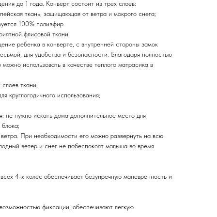
ения до 1 года. Конверт состоит из трех слоев:
пейская ткань, защищающая от ветра и мокрого снега;
ьзуется 100% полиэфир
риятной флисовой ткани.
щение ребенка в конверте, с внутренней стороны замок
есьмой, для удобства и безопасности. Благодаря полностью
 можно использовать в качестве теплого матрасика в
 слоев ткани;
ля круглогодичного использования;
я: не нужно искать дома дополнительное место для
 блока;
 ветра. При необходимости его можно развернуть на всю
лодный ветер и снег не побеспокоят малыша во время
 всех 4-х колес обеспечивает безупречную маневренность и
возможностью фиксации, обеспечивают легкую