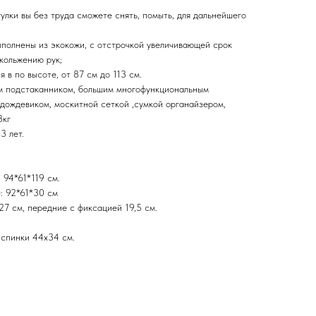
улки вы без труда сможете снять, помыть, для дальнейшего
ыполнены из экокожи, с отстрочкой увеличивающей срок
кольжению рук;
 в по высоте, от 87 см до 113 см.
м подстаканником, большим многофункциональным
 дождевиком, москитной сеткой ,сумкой органайзером,
3кг
3 лет.
 94*61*119 см.
: 92*61*30 см
27 см, передние с фиксацией 19,5 см.
 спинки 44х34 см.