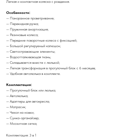
Легкая и компактная коляска с рождения.
Особенности:
— Панорамное проветривание;
— Перекидная ручка;
— Пружинная амортизация;
— Резиновые колеса;
— Передние поворотные колеса с фиксацией;
— Большой регулируемый капюшон;
— Светоотражающие элементы;
— Водоотталкивающая ткань;
— Складывается вместе с люлькой;
— Легкая трансформация в прогулочный блок с 6 месяцев;
— Удобная автолюлька в комплекте.
Комплектация:
— Прогулочный блок или люлька;
— Автолюлька;
— Адаптеры для автокресла;
— Матрасик;
— Чехол на ножки;
— Сумка-органайзер;
— Москитная сетка;
Комплектация: 3 в 1