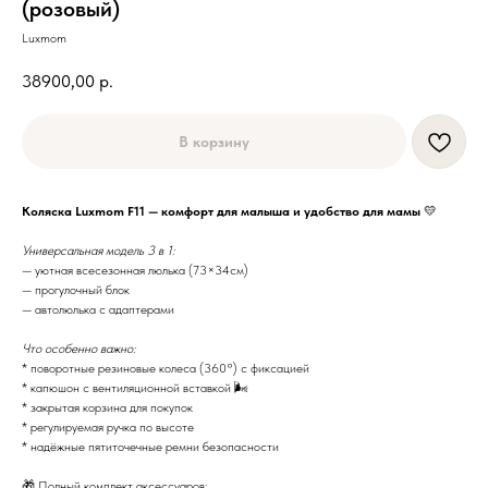
(розовый)
Luxmom
38900,00
р.
В корзину
Коляска Luxmom F11 — комфорт для малыша и удобство для мамы
💛
Универсальная модель 3 в 1:
— уютная всесезонная люлька (73×34см)
— прогулочный блок
— автолюлька с адаптерами
Что особенно важно:
* поворотные резиновые колеса (360°) с фиксацией
* капюшон с вентиляционной вставкой 🌬
* закрытая корзина для покупок
* регулируемая ручка по высоте
* надёжные пятиточечные ремни безопасности
🎁 Полный комплект аксессуаров: