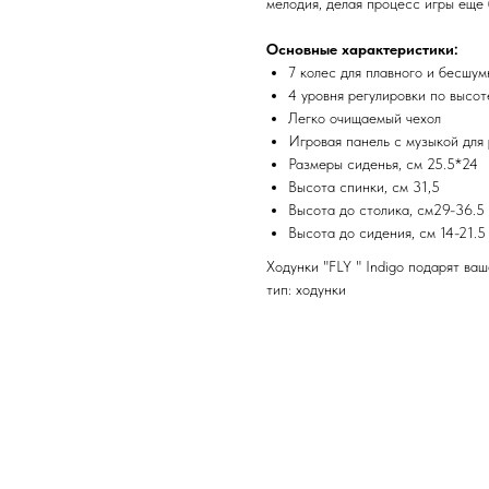
мелодия, делая процесс игры еще 
Основные характеристики:
7 колес для плавного и бесшу
4 уровня регулировки по высо
Легко очищаемый чехол
Игровая панель с музыкой для
Размеры сиденья, см 25.5*24
Высота спинки, см 31,5
Высота до столика, см29-36.5
Высота до сидения, см 14-21.5
Ходунки "FLY " Indigo подарят ва
тип: ходунки