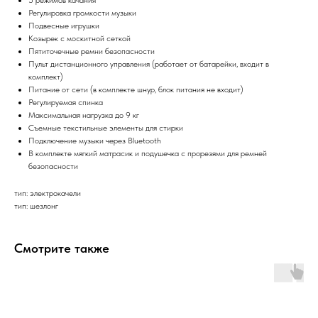
Регулировка громкости музыки
Подвесные игрушки
Козырек с москитной сеткой
Пятиточечные ремни безопасности
Пульт дистанционного управления (работает от батарейки, входит в
комплект)
Питание от сети (в комплекте шнур, блок питания не входит)
Регулируемая спинка
Максимальная нагрузка до 9 кг
Съемные текстильные элементы для стирки
Подключение музыки через Bluetooth
В комплекте мягкий матрасик и подушечка с прорезями для ремней
безопасности
тип: электрокачели
тип: шезлонг
Смотрите также