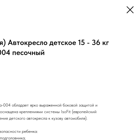
) Автокресло детское 15 - 36 кг
004 песочный
a-004 обладает ярко выраженной боковой защитой и
оснащена креплениями системы IsoFit (европейский
ния детского автокресла к кузову автомобиля).
зопасности ребенка:
подголовника;