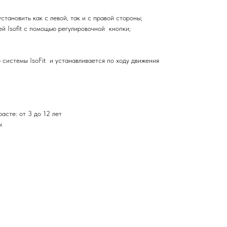
тановить как с левой, так и с правой стороны;
ей Isofit с помощью регулировочной кнопки;
 системы IsoFit и устанавливается по ходу движения
расте: от 3 до 12 лет
м